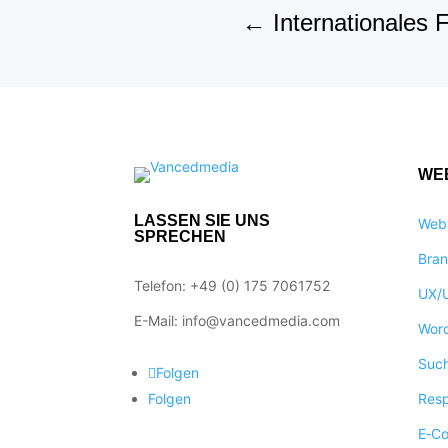
←
Internationales 
WEB
LASSEN SIE UNS
Webs
SPRECHEN
Bran
Telefon: +49 (0) 175 7061752
UX/U
E-Mail: info@vancedmedia.com
Wor
Such
Folgen
Resp
Folgen
E‑C