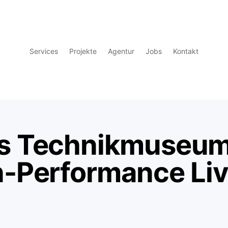
Services
Projekte
Agentur
Jobs
Kontakt
 Technikmuseum 
-Performance Li