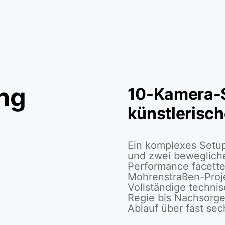
ng
10-Kamera-S
künstlerisch
Ein komplexes Setu
und zwei bewegliche
Performance facett
Mohrenstraßen-Proje
Vollständige techni
Regie bis Nachsorge
Ablauf über fast se