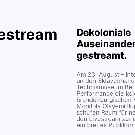
vestream
Dekoloniale
Auseinander
gestreamt.
Am 23. August – int
an den Sklavenhande
Technikmuseum Berli
Performance die kol
brandenburgischen V
Monilola Olayemi Ilu
schufen Raum für n
den Livestream zur 
ein breites Publikum