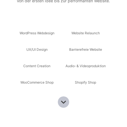
Von der ersten Idee bis zur performanten Website.
WordPress Webdesign
Website Relaunch
UX/UI Design
Barrierefreie Website
Content Creation
Audio‑ & Videoproduktion
WooCommerce Shop
Shopify Shop