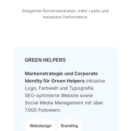
Steigende Konversionsraten, mehr Leads und
messbare Performance.
GREEN HELPERS
Die Herausforderung
Starker Marke, schwache Präsenz.
Markenstrategie und Corporate
Green Helpers hatte überzeugende
Identity für Green Helpers
inklusive
Produkte, doch der Markenauftritt fehlte
an Einheitlichkeit. Verpackung, Website
Logo, Farbwelt und Typografie.
und Social Media wirkten fragmentiert. Die
SEO-optimierte Website sowie
digitale Reichweite blieb hinter dem
Social Media Management mit über
Potenzial zurück. Kunden suchten
7.000 Followern.
Orientierung, ohne sie klar zu finden.
Webdesign
Branding
Unsere Lösung