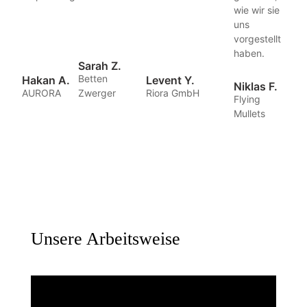
wie wir sie
uns
vorgestellt
haben.
Sarah Z.
Betten
Hakan A.
Levent Y.
Niklas F.
AURORA
Zwerger
Riora GmbH
Flying
Mullets
Unsere Arbeitsweise