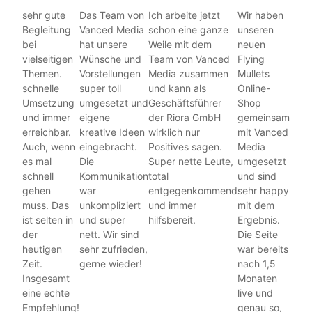
sehr gute
Das Team von
Ich arbeite jetzt
Wir haben
Begleitung
Vanced Media
schon eine ganze
unseren
bei
hat unsere
Weile mit dem
neuen
vielseitigen
Wünsche und
Team von Vanced
Flying
Themen.
Vorstellungen
Media zusammen
Mullets
schnelle
super toll
und kann als
Online-
Umsetzung
umgesetzt und
Geschäftsführer
Shop
und immer
eigene
der Riora GmbH
gemeinsam
erreichbar.
kreative Ideen
wirklich nur
mit Vanced
Auch, wenn
eingebracht.
Positives sagen.
Media
es mal
Die
Super nette Leute,
umgesetzt
schnell
Kommunikation
total
und sind
gehen
war
entgegenkommend
sehr happy
muss. Das
unkompliziert
und immer
mit dem
ist selten in
und super
hilfsbereit.
Ergebnis.
der
nett. Wir sind
Die Seite
heutigen
sehr zufrieden,
war bereits
Zeit.
gerne wieder!
nach 1,5
Insgesamt
Monaten
eine echte
live und
Empfehlung!
genau so,