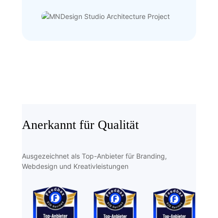
Digitale Klarheit für ein Studio mit Profil
Der neue Webauftritt bringt die Haltung
von MNDesign Studio Architecture auf
den Punkt: sensibel, international,
konzeptstark. Die Website ist nicht nur ein
Portfolio, sondern Ausdruck einer Haltung
– zurückhaltend im Ton, klar in der Form
und offen für den Diskurs zwischen Raum,
Mensch und Gesellschaft.
Anerkannt für Qualität
Ausgezeichnet als Top-Anbieter für Branding,
Webdesign und Kreativleistungen